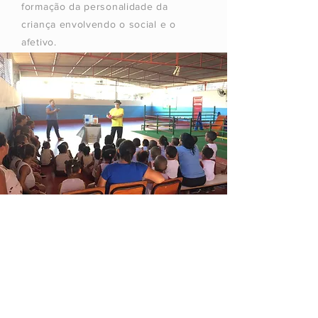
formação da personalidade da
criança envolvendo o social e o
afetivo.
Oficinas
Têm a finalidade de envolver
associações da comunidade com
atividades relacionadas a livros, leitura
e doação, promovendo assim o