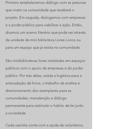
Primeiro estabelecemos diálogo com as pessoas
que vivem na comunidade que receberá o
projeto. Em seguida, dialogamos com empresas
e o poder público para viabilizar a ação. Então,
doamos um acervo literário que pode ser através
da unidade de mini biblioteca Livres Livros ou
para um espaço que já exista na comunidade.
São minibibliotecas livres instaladas em espaços
públicos com o apoio de empresas e do poder
público. Por trás delas, existe a logística para a
arrecadação de livros, o trabalho de análise e
direcionamento dos exemplares para as
comunidades, manutenção e diálogo
permanente para estimular o habito de ler junto
a sociedade.
Cada casinha conta com a ajuda de voluntários,