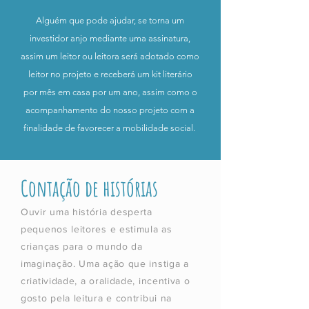
Alguém que pode ajudar, se torna um
investidor anjo mediante uma assinatura,
assim um leitor ou leitora será adotado como
leitor no projeto e receberá um kit literário
por mês em casa por um ano, assim como o
acompanhamento do nosso projeto com a
finalidade de favorecer a mobilidade social.
Contação de histórias
Ouvir uma história desperta
pequenos leitores e estimula as
crianças para o mundo da
imaginação. Uma ação que instiga a
criatividade, a oralidade, incentiva o
gosto pela leitura e contribui na