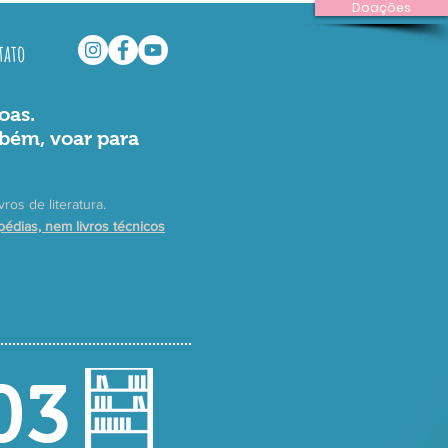
Doações
tato
oas.
mbém, voar para
vros de literatura.
pédias, nem livros técnicos
03