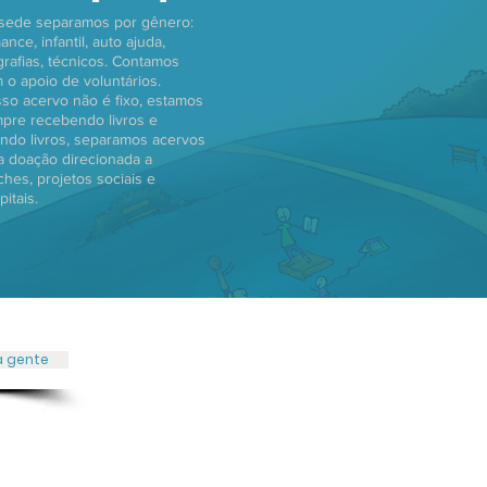
sede separamos por gênero:
ance, infantil, auto ajuda,
grafias, técnicos. Contamos
 o apoio de voluntários.
so acervo não é fixo, estamos
pre recebendo livros e
ndo livros, separamos acervos
a doação direcionada a
ches, projetos sociais e
pitais
.
a gente