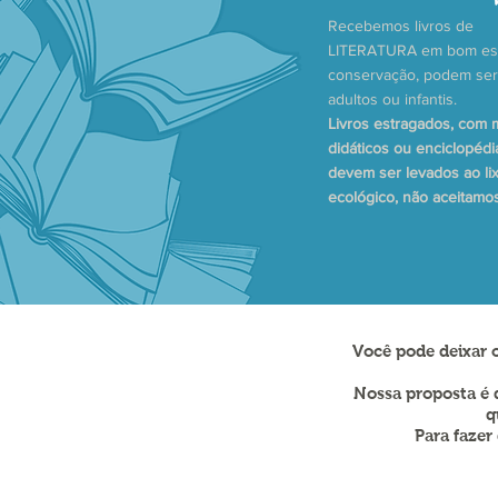
Recebemos livros de
LITERATURA em bom es
conservação, podem ser
adultos ou infantis.
Livros estragados, com 
didáticos ou enciclopédi
devem ser levados ao li
ecológico, não aceitamo
Você pode deixar o
Nossa proposta é
q
Para fazer