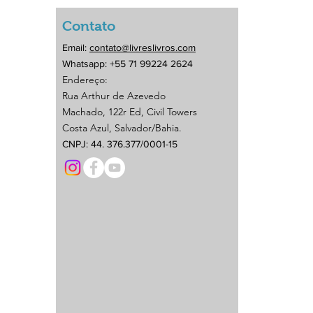
Contato
Email:
contato@livreslivros.com
Whatsapp: +55 71 99224 2624
Endereço:
Rua Arthur de Azevedo
Machado, 122r Ed, Civil Towers
Costa Azul, Salvador/Bahia.
CNPJ: 44. 376.377/0001-15