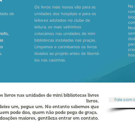
Na 
Os livros mais novos vão para as
rom
tado de
unidades dos hospitais e para os
bio
leitores adotados no clube de
com
leitura, os mais velhinhos
Nos
sem
mofo,
colocamos nas unidades de mini
doa
as
bibliotecas instaladas nas praças.
par
xo
Limpamos e carimbamos os livros
cre
s.
doados ao projeto antes de libertá-
hos
los nas casinhas.
s livros nas unidades de mini bibliotecas livres
Fale com 
livros.
 deixe um, pegue um. No entanto sabemos que
uem pode doa, quem não pode pega de graça.
 doações maiores, gentileza entrar em contato.