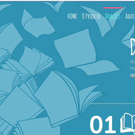
HOME
O Projeto
Doações
Adot
Qu
Pa
de
01