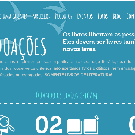
e uma casinha
Parceiros
Produtos
Eventos
Fotos
Blog
Con
Os livros libertam as pess
DOAÇÕES
Eles devem ser livres ta
novos lares.
eremos inspirar as pessoas a praticarem o desapego literário, doando li
ra doar observe os critérios:
não aceitamos livros didáticos, nem enciclo
fasados ou estragados. SOMENTE LIVROS DE LITERATURA!
Quando os livros chegam:
02