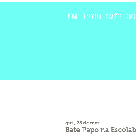
HOME
O Projeto
Doações
Adot
qui., 28 de mar.
Bate Papo na Escolab