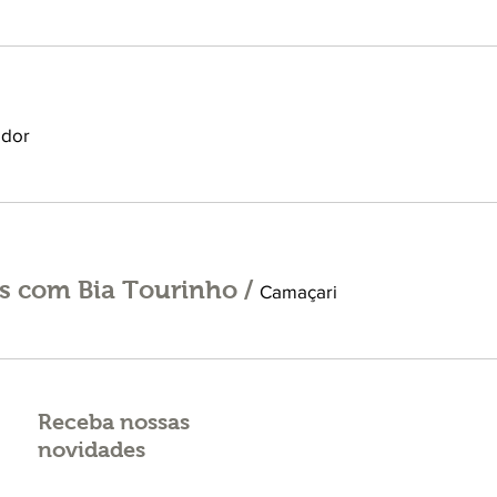
ador
as com Bia Tourinho
/
Camaçari
Receba nossas
novidades