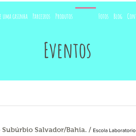
e uma casinha
Parceiros
Produtos
Eventos
Fotos
Blog
Con
Eventos
 Subúrbio Salvador/Bahia.
/