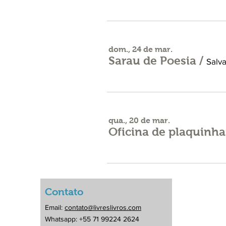
dom., 24 de mar.
Sarau de Poesia
/
Salv
qua., 20 de mar.
Oficina de plaquinh
Contato
Email:
contato@livreslivros.com
Whatsapp: +55 71 99224 2624